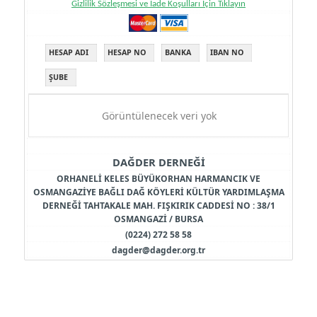
Gizlilik Sözleşmesi ve İade Koşulları İçin Tıklayın
HESAP ADI
HESAP NO
BANKA
IBAN NO
ŞUBE
Görüntülenecek veri yok
DAĞDER DERNEĞİ
ORHANELİ KELES BÜYÜKORHAN HARMANCIK VE
OSMANGAZİYE BAĞLI DAĞ KÖYLERİ KÜLTÜR YARDIMLAŞMA
DERNEĞİ TAHTAKALE MAH. FIŞKIRIK CADDESİ NO : 38/1
OSMANGAZİ / BURSA
(0224) 272 58 58
dagder@dagder.org.tr